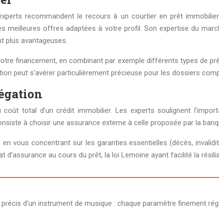
xperts recommandent le recours à un courtier en prêt immobilier
 meilleures offres adaptées à votre profil. Son expertise du march
t plus avantageuses.
votre financement, en combinant par exemple différents types de prêt
ntion peut s’avérer particulièrement précieuse pour les dossiers com
égation
 coût total d’un crédit immobilier. Les experts soulignent l’imp
consiste à choisir une assurance externe à celle proposée par la ba
 vous concentrant sur les garanties essentielles (décès, invalidité,
at d’assurance au cours du prêt, la loi Lemoine ayant facilité la rés
précis d’un instrument de musique : chaque paramètre finement régl