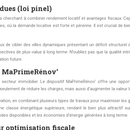
dues (loi pinel)
eurs cherchant à combiner rendement locatif et avantages fiscaux. Ce
 où la demande locative est forte et pérenne. Il est crucial de b
dicieux de cibler des villes dynamiques présentant un déficit struc
ctives de plus-value à long terme. N’oubliez pas que la qualité int
tion future.
if MaPrimeRénov’
cteur immobilier. Le dispositif MaPrimeRénov’ offre une opportun
seulement de réduire les charges, mais aussi d’augmenter la valeur l
vation, en combinant plusieurs types de travaux pour maximiser les g
e classe énergétique supérieure, rendant le bien plus attractif sur
ides disponibles et les économies d’énergie générées à long terme.
r optimisation fiscale