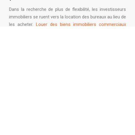
Dans la recherche de plus de flexibilité, les investisseurs
immobiliers se ruent vers la location des bureaux au lieu de
les acheter.
Louer des biens immobiliers commerciaux
permet également de faire des économies de budget tout
en profitant des nombreuses opportunités dans ce
secteur.
Arthur Loyd vous conseille
dans le choix de vos
investissements en immobilier d’entreprise.
Face à la
hausse des demandes de bail commercial
, l’idéal
consiste à choisir des biens situés dans des
quartiers
d’affaires en pleine expansion
. L’analyse de la zone de
chalandise reste un impératif à considérer avant son choix
décisif.
05 —
Placement immobilier