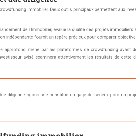
rowdfunding immobilier. Deux outils principaux permettent aux invest
ncement de l’Immobilier, évalue la qualité des projets immobiliers se
tion indépendante fournit un repère précieux pour comparer objectiv
se approfondi mené par les plateformes de crowdfunding avant de 
investisseur avisé examinera attentivement les résultats de cette d
e diligence rigoureuse constitue un gage de sérieux pour un projet
owdfunding immobilier