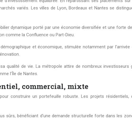
ie d’investissement équilibrée. En répartissant ses placements sur
rchés variés. Les villes de Lyon, Bordeaux et Nantes se distinguen
lier dynamique porté par une économie diversifiée et une forte dem
tion comme la Confluence ou Part-Dieu.
 démographique et économique, stimulée notamment par l’arrivée d
énovation.
a qualité de vie. La métropole attire de nombreux investisseurs g
mme l’Île de Nantes.
dentiel, commercial, mixte
 pour construire un portefeuille robuste. Les projets résidentie
s sûrs, bénéficiant d’une demande structurelle forte dans les zon