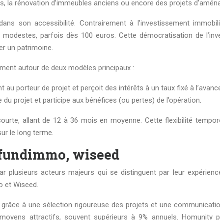
ufs, la rénovation d’immeubles anciens ou encore des projets d’amén
ans son accessibilité. Contrairement à l’investissement immobil
modestes, parfois dès 100 euros. Cette démocratisation de l’inv
er un patrimoine.
ement autour de deux modèles principaux :
nt au porteur de projet et perçoit des intérêts à un taux fixé à l’avanc
 du projet et participe aux bénéfices (ou pertes) de l’opération.
urte, allant de 12 à 36 mois en moyenne. Cette flexibilité tempor
ur le long terme.
, fundimmo, wiseed
lusieurs acteurs majeurs qui se distinguent par leur expérience, l
o et Wiseed.
râce à une sélection rigoureuse des projets et une communication 
yens attractifs, souvent supérieurs à 9% annuels. Homunity propo