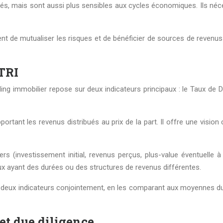
s, mais sont aussi plus sensibles aux cycles économiques. Ils néc
t de mutualiser les risques et de bénéficier de sources de revenus 
TRI
ng immobilier repose sur deux indicateurs principaux : le Taux de
nt les revenus distribués au prix de la part. Il offre une vision cl
rs (investissement initial, revenus perçus, plus-value éventuelle à
x ayant des durées ou des structures de revenus différentes.
deux indicateurs conjointement, en les comparant aux moyennes du 
et due diligence